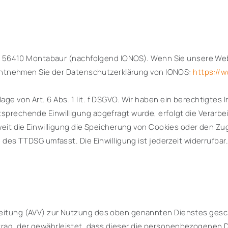
 57, 56410 Montabaur (nachfolgend IONOS). Wenn Sie unsere W
ls entnehmen Sie der Datenschutzerklärung von IONOS:
https://
ge von Art. 6 Abs. 1 lit. f DSGVO. Wir haben ein berechtigtes 
sprechende Einwilligung abgefragt wurde, erfolgt die Verarbei
weit die Einwilligung die Speicherung von Cookies oder den Zu
e des TTDSG umfasst. Die Einwilligung ist jederzeit widerrufbar
beitung (AVV) zur Nutzung des oben genannten Dienstes gesch
rag, der gewährleistet, dass dieser die personenbezogenen